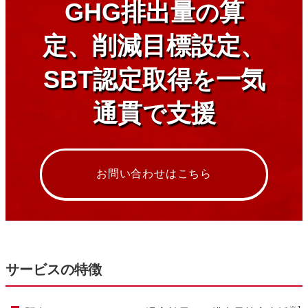
GHG排出量
算
の
定、削減目標設定、
SBT認定取得
一気
を
通貫
支援
で
お問い合わせはこちら
サービスの特徴