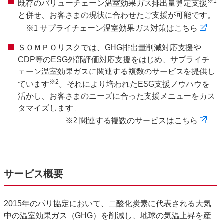
※
1
既存のバリューチェーン温室効果ガス排出量算定支援
と併せ、お客さまの現状に合わせたご支援が可能です。
※1 サプライチェーン温室効果ガス対策はこちら
ＳＯＭＰＯリスクでは、
GHG
排出量削減対応支援や
CDP
等の
ESG
外部評価対応支援をはじめ、サプライチ
ェーン温室効果ガスに関連する複数のサービスを提供し
※
2
ています
。それにより培われた
ESG
支援ノウハウを
活かし、お客さまのニーズに合った支援メニューをカス
タマイズします。
※2 関連する複数のサービスはこちら
サービス概要
2015年のパリ協定において、二酸化炭素に代表される大気
中の温室効果ガス（
GHG
）を削減し、地球の気温上昇を産