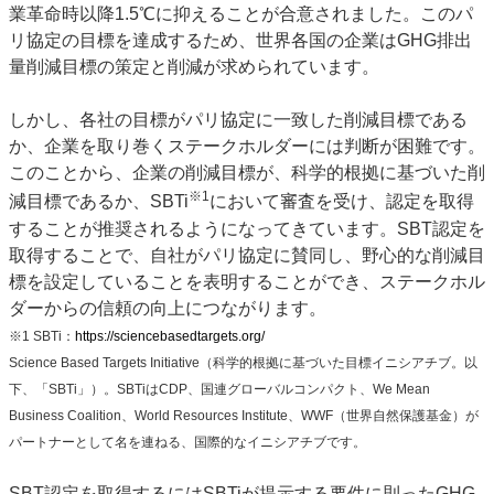
業革命時以降
1.5
℃に抑えることが合意されました。このパ
リ協定の目標を達成するため、世界各国の企業は
GHG
排出
量削減目標の策定と削減が求められています。
しかし、各社の目標がパリ協定に一致した削減目標である
か、企業を取り巻くステークホルダーには判断が困難です。
このことから、企業の削減目標が、科学的根拠に基づいた削
※
1
減目標であるか、
SBTi
において審査を受け、認定を取得
することが推奨されるようになってきています。
SBT
認定を
取得することで、自社がパリ協定に賛同し、野心的な削減目
標を設定していることを表明することができ、ステークホル
ダーからの信頼の向上につながります。
※1 SBTi：
https://sciencebasedtargets.org/
Science Based Targets Initiative（科学的根拠に基づいた目標イニシアチブ。以
下、「SBTi」）。SBTiはCDP、国連グローバルコンパクト、We Mean
Business Coalition、World Resources Institute、WWF（世界自然保護基金）が
パートナーとして名を連ねる、国際的なイニシアチブです。
SBT認定を取得するには
SBTi
が提示する要件に則った
GHG