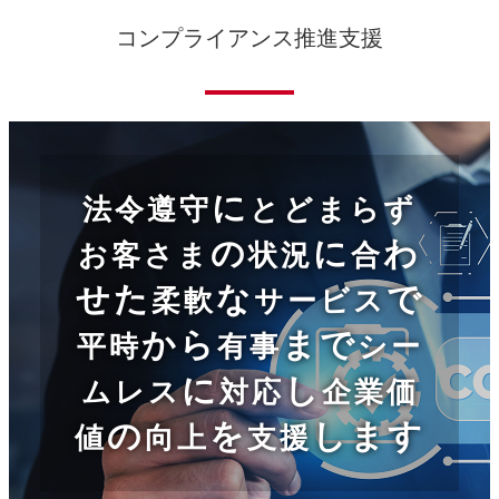
コンプライアンス推進支援
に
法令遵守
とどまらず
の
に
わ
お客さま
状況
合
せた
な
で
柔軟
サービス
から
まで
平時
有事
シー
に
し
ムレス
対応
企業価
の
を
します
値
向上
支援