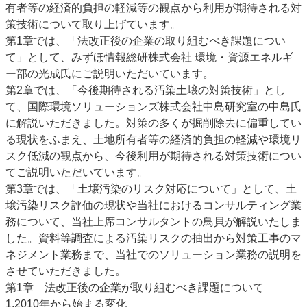
有者等の経済的負担の軽減等の観点から利用が期待される対
策技術について取り上げています。
第1章では、「法改正後の企業の取り組むべき課題につい
て」として、みずほ情報総研株式会社 環境・資源エネルギ
ー部の光成氏にご説明いただいています。
第2章では、「今後期待される汚染土壌の対策技術」とし
て、国際環境ソリューションズ株式会社中島研究室の中島氏
に解説いただきました。対策の多くが掘削除去に偏重してい
る現状をふまえ、土地所有者等の経済的負担の軽減や環境リ
スク低減の観点から、今後利用が期待される対策技術につい
てご説明いただいています。
第3章では、「土壌汚染のリスク対応について」として、土
壌汚染リスク評価の現状や当社におけるコンサルティング業
務について、当社上席コンサルタントの鳥貝が解説いたしま
した。資料等調査による汚染リスクの抽出から対策工事のマ
ネジメント業務まで、当社でのソリューション業務の説明を
させていただきました。
第1章 法改正後の企業が取り組むべき課題について
1.2010年から始まる変化