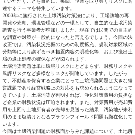
ていただくことを目的に、毎回、企業を取り巻くリスクに関
連するテーマを特集しています。
2003年に施行された土壌汚染対策法により、工場跡地の再
開発や売却、環境管理などの一環として、自主的な土壌汚染
調査を行う事業者が増加しました。現在では民間での自主的
な調査や対策が一般的になったと言えるでしょう。今回の法
改正では、汚染状況把握のための制度拡充、規制対象区域の
分類等により講ずるべき措置内容の明確化等、および搬出土
壌の適正処理の確保などが図られます。
土壌汚染問題は単に環境リスクにとどまらず、財務リスクや
風評リスクなど多様なリスクが関連しています。したがっ
て、不動産を保有する企業にとって土壌汚染問題は大きな経
営課題であり経営戦略上の対応をも求められるようになって
きています。土壌汚染が判明すれば、浄化対策費用の負担な
ど企業の財務状況は圧迫されます。また、対策費用が売却費
用を上回り土地所有者が売却を見送った結果、汚染地が未利
用のまま塩漬けとなるブラウンフィールド問題も顕在化して
います。
今回は土壌汚染問題の財務面からみた課題について、土地所