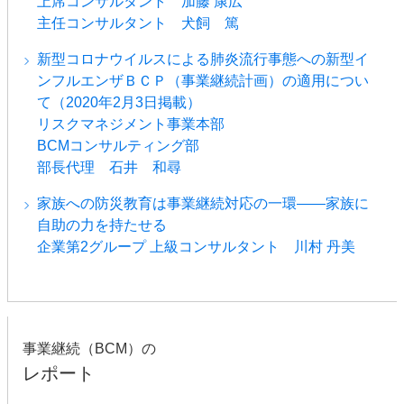
上席コンサルタント 加藤 康広
主任コンサルタント 犬飼 篤
新型コロナウイルスによる肺炎流行事態への新型イ
ンフルエンザＢＣＰ（事業継続計画）の適用につい
て（2020年2月3日掲載）
リスクマネジメント事業本部
BCMコンサルティング部
部長代理 石井 和尋
家族への防災教育は事業継続対応の一環――家族に
自助の力を持たせる
企業第2グループ 上級コンサルタント 川村 丹美
事業継続（BCM）の
レポート