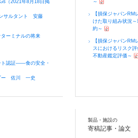
（2021年8月18日掲
～
【損保ジャパンRM
コンサルタント 安藤
けた取り組み状況～
約～
ナターミナルの将来
【損保ジャパンRM
スにおけるリスク評
不動産鑑定評価～
ート認証――食の安全・
ダー 佐川 一史
製品・施設の
寄稿記事・論文