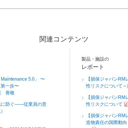
関連コンテンツ
製品・施設の
レポート
enance 5.0」 〜
【損保ジャパンRM
う第一歩〜
性リスクについて～
宅 善敬
【損保ジャパンRM
然に防ぐ――従業員の意
性リスクについて
載）
【損保ジャパンRMレ
造物責任の国際動向