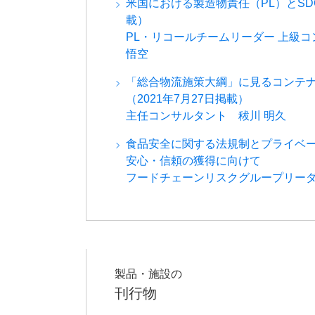
米国における製造物責任（PL）とSDGs
載）
PL・リコールチームリーダー 上級
悟空
「総合物流施策大綱」に見るコンテ
（2021年7月27日掲載）
主任コンサルタント 秡川 明久
食品安全に関する法規制とプライベ
安心・信頼の獲得に向けて
フードチェーンリスクグループリー
製品・施設の
刊行物