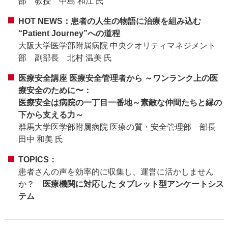
部 教授 中島 和江 氏
HOT NEWS：患者の人生の物語に治療を組み込む
“Patient Journey”への道程
大阪大学医学部附属病院 中央クオリティマネジメント
部 副部長 北村 温美 氏
医療安全講座 医療安全管理者から ～ワンランク上の医
療安全のために〜：
医療安全は病院の一丁目一番地～素敵な仲間たちと縁の
下から支える力～
群馬大学医学部附属病院 医療の質・安全管理部 部長
田中 和美 氏
TOPICS：
患者さんの声を効率的に収集し、運営に活かしません
か？
医療機関に対応した タブレット型アンケートシス
テム