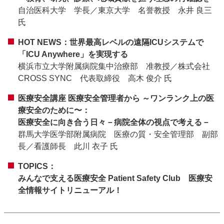
自治医科大学 学長／東京大学 名誉教授 永井 良三
氏
HOT NEWS：世界最高レベルの遠隔ICUシステムで
「ICU Anywhere」を実現する
横浜市立大学附属病院集中治療部 准教授／株式会社
CROSS SYNC 代表取締役 高木 俊介 氏
医療安全講座 医療安全管理者から ～ワンランク上の医
療安全のために〜：
医療安全に向き合う日々－病院全体の視点で考える－
群馬大学医学部附属病院 医療の質・安全管理部 副部
長／看護師長 此川 衣子 氏
TOPICS：
みんなで支える医療安全 Patient Safety Club 医療安
全情報サイトリニューアル！