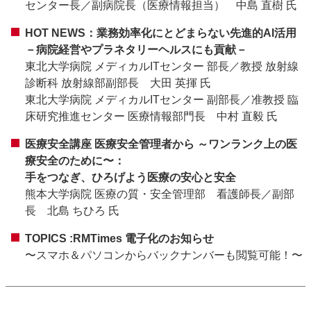
センター長／副病院長（医療情報担当） 中島 直樹 氏
HOT NEWS：業務効率化にとどまらない先進的AI活用
－病院経営やプラネタリーヘルスにも貢献－
東北大学病院 メディカルITセンター 部長／教授 放射線
診断科 放射線部副部長 大田 英揮 氏
東北大学病院 メディカルITセンター 副部長／准教授 臨
床研究推進センター 医療情報部門長 中村 直毅 氏
医療安全講座 医療安全管理者から ～ワンランク上の医
療安全のために〜：
手をつなぎ、ひろげよう医療の安心と安全
熊本大学病院 医療の質・安全管理部 看護師長／副部
長 北島 ちひろ 氏
TOPICS :RMTimes 電子化のお知らせ
〜スマホ＆パソコンからバックナンバーも閲覧可能！〜