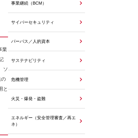
事業継続（BCM）
サイバーセキュリティ
パーパス／人的資本
事業
記
サステナビリティ
、
ソ
法の
危機管理
用と
火災・爆発・盗難
エネルギー（安全管理審査／再エ
ネ）