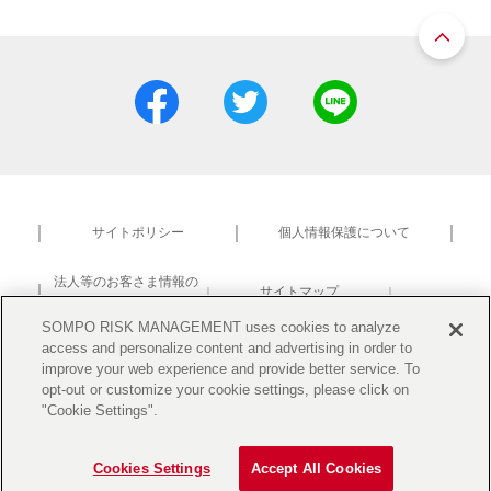
サイトポリシー
個人情報保護について
法人等のお客さま情報の
サイトマップ
共同利用について
研究活動における不正防止
SOMPO RISK MANAGEMENT uses cookies to analyze
access and personalize content and advertising in order to
improve your web experience and provide better service. To
opt-out or customize your cookie settings, please click on
"Cookie Settings".
Copyright©2019 Sompo Risk Management Inc. All Rights Reserved.
Cookies Settings
Accept All Cookies