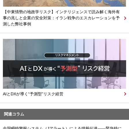
【中東情勢の地政学リスク】インテリジェンスで読み解く海外有
事の兆しと企業の安全対策：イラン戦争のエスカレーションを予
測した弊社事例
AIとDXが導く“予測型”リスク経営
関連コラム
全国瞬時警報システム（Jアラート）による情報伝達――緊急時に