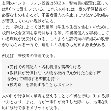
玄関のインターフォン設置は60.2％、警備員の配置に至って
は8.0％に留まっている。これらの中には一定の予算措置が
必要なものもあるが、不審者侵入の抑止力につながる取組み
が普及していない現状がある。
また、学校によっては児童等（学生や生徒を含む）のために
校門や校舎玄関を常時開放する等、不審者侵入を容易にして
いる環境が見受けられる。このような設備面の取組みの改善
が求められる一方で、運用面の取組みも見直す必要がある。
例えば、来校者の管理である。
●受付で名簿記入・名札着用を義務付ける
●教職員が見慣れない人物を校内で見かけたら必ず声
をかけて確認する習慣を持つ
●校内巡回を強化することもポイント
人の目が行き届く環境を整えることは不審な行動に対する抑
止力となり、また、万が一事件が発生した際にも、迅速な対
応に移行できるメリットがある。