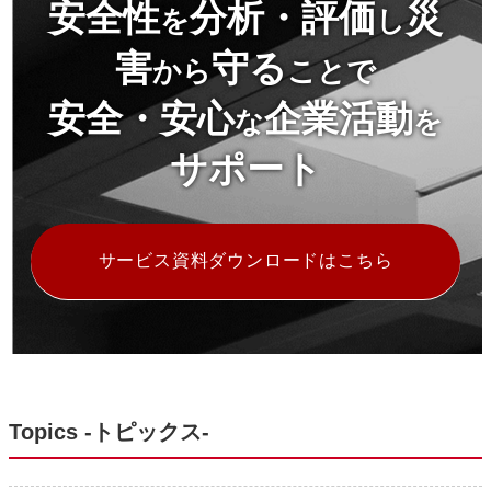
安全性
分析・評価
災
を
し
害
守る
から
ことで
安全・安心
企業活動
な
を
サポート
サービス資料ダウンロードはこちら
Topics -トピックス-