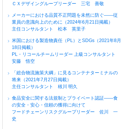
ＣＸデザイングループリーダー 三宅 善敬
メーカーにおける品質不正問題を未然に防ぐ――従
業員の意識向上のために（2024年6月21日掲載）
主任コンサルタント 松本 英里子
米国における製造物責任（PL）とSDGs（2021年8月
18日掲載）
PL・リコールチームリーダー 上級コンサルタント
安藤 悟空
「総合物流施策大綱」に見るコンテナターミナルの
将来（2021年7月27日掲載）
主任コンサルタント 秡川 明久
食品安全に関する法規制とプライベート認証――食
の安全・安心・信頼の獲得に向けて
フードチェーンリスクグループリーダー 佐川 一
史