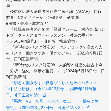
局
・公益財団法人消費者関連専門家会議（ACAP) 執行
委員・CXイノベーション研究会 研究員
■著書・寄稿・取材など：
・『現場責任者のための「悪質クレーム」対応実務ハン
ドブック～カスタマーハラスメント対策の手引き
～』,ACAP編著,PHP研究所（執筆協力）
・ 『新時代のリスク対応37 パンデミックで高まる人
材リスクー働きやすさ・働きがいを』（2021年9月2日
付、日刊工業新聞）
・ 『新時代のリスク対応98 人的資本経営の往古来今
ー分析・強化・開示が重要ー』（2024年5月16日付、日
刊工業新聞）
・『明るく働きやすい職場づくりのためのハラスメ
ント防止研修』（令和4年12月号～令和5年2月号菓
子、菓子工業新聞）
・『悪意 VS 企業 カスハラ炎上・・・揺らぐ性
善説』（2023年3月27日号 日経ビジネス）