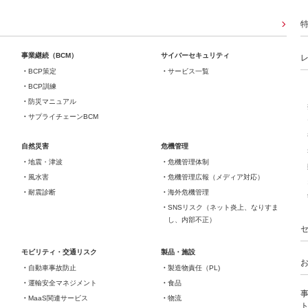
事業継続（BCM）
サイバーセキュリティ
BCP策定
サービス一覧
BCP訓練
防災マニュアル
サプライチェーンBCM
自然災害
危機管理
地震・津波
危機管理体制
風水害
危機管理広報（メディア対応）
耐震診断
海外危機管理
SNSリスク（ネット炎上、なりすま
し、内部不正）
モビリティ・交通リスク
製品・施設
自動車事故防止
製造物責任（PL)
運輸安全マネジメント
食品
MaaS関連サービス
物流
ト