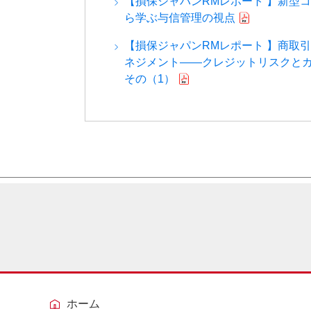
【損保ジャパンRMレポート 】新型
ら学ぶ与信管理の視点
【損保ジャパンRMレポート 】商取
ネジメント――クレジットリスクと
その（1）
ホーム