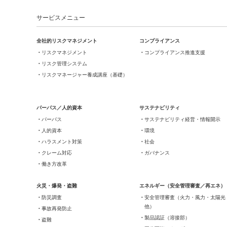
サービスメニュー
全社的リスクマネジメント
コンプライアンス
リスクマネジメント
コンプライアンス推進支援
リスク管理システム
リスクマネージャー養成講座（基礎）
パーパス／人的資本
サステナビリティ
パーパス
サステナビリティ経営・情報開示
人的資本
環境
ハラスメント対策
社会
クレーム対応
ガバナンス
働き方改革
火災・爆発・盗難
エネルギー（安全管理審査／再エネ）
防災調査
安全管理審査（火力・風力・太陽光
他）
事故再発防止
製品認証（溶接部）
盗難