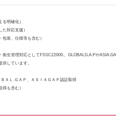
よる明確化）
した対応支援）
・包装、仕様等も含む）
・衛生管理対応として
FSSC22000.
、
GLOBALG.A.P
や
ASIA.G
提供しています。
ＯＢＡＬ
.
ＧＡＰ、ＡＳＩＡＧＡＰ認証取得
取得も含む）