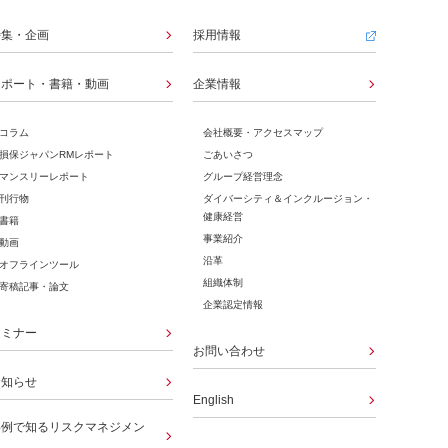
特集・企画
採用情報
レポート・書籍・動画
企業情報
コラム
会社概要・アクセスマップ
損保ジャパンRMレポート​
ごあいさつ
マンスリーレポート
グループ経営理念
刊行物
ダイバーシティ＆インクルージョン・
健康経営
書籍
事業紹介
動画
沿革
オフラインツール
組織体制
寄稿記事・論文
企業認定情報
セミナー
お問い合わせ
お知らせ
English
事例で知るリスクマネジメン
​