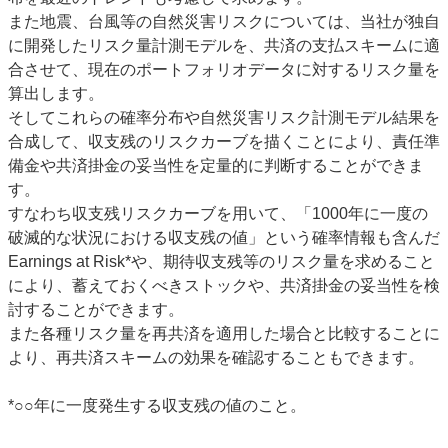
また地震、台風等の自然災害リスクについては、当社が独自
に開発したリスク量計測モデルを、共済の支払スキームに適
合させて、現在のポートフォリオデータに対するリスク量を
算出します。
そしてこれらの確率分布や自然災害リスク計測モデル結果を
合成して、収支残のリスクカーブを描くことにより、責任準
備金や共済掛金の妥当性を定量的に判断することができま
す。
すなわち収支残リスクカーブを用いて、「1000年に一度の
破滅的な状況における収支残の値」という確率情報も含んだ
Earnings at Risk
*
や、期待収支残等のリスク量を求めること
により、蓄えておくべきストックや、共済掛金の妥当性を検
討することができます。
また各種リスク量を再共済を適用した場合と比較することに
より、再共済スキームの効果を確認することもできます。
*○○年に一度発生する収支残の値のこと。