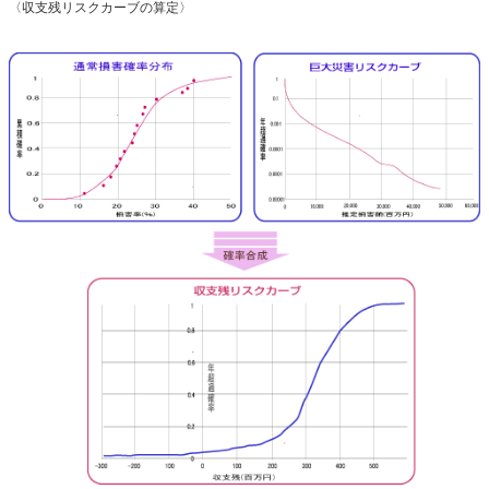
〈収支残リスクカーブの算定〉