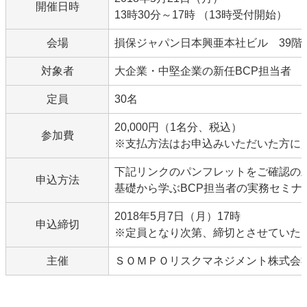
開催日時
13時30分～17時 （13時受付開始）
会場
損保ジャパン日本興亜本社ビル 39階会
対象者
大企業・中堅企業の新任BCP担当者
定員
30名
20,000円（1名分、税込）
参加費
※支払方法はお申込みいただいた方に
下記リンクのパンフレットをご確認の上
申込方法
基礎から学ぶBCP担当者の実務セミナー(
2018年5月7日（月）17時
申込締切
※定員となり次第、締切とさせていた
主催
ＳＯＭＰＯリスクマネジメント株式会