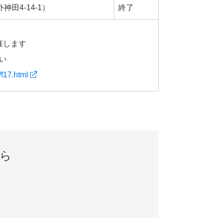
田4‐14‐1）
終了
催します
い
/f17.html
ら