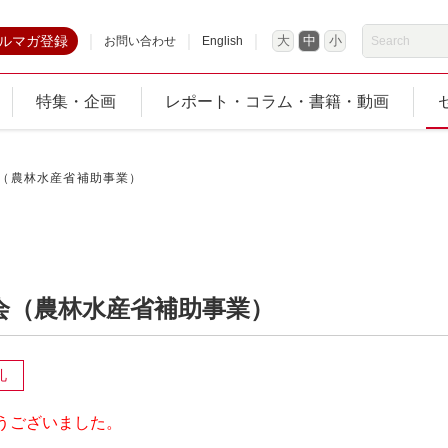
ルマガ登録
大
中
小
お問い合わせ
English
特集・企画
レポート・コラム・書籍・動画
会（農林水産省補助事業）
会（農林水産省補助事業）
礼
うございました。