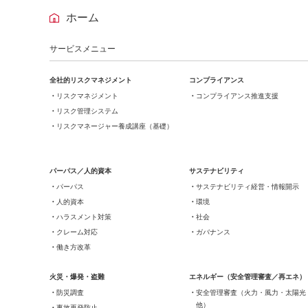
ホーム
サービスメニュー
全社的リスクマネジメント
コンプライアンス
リスクマネジメント
コンプライアンス推進支援
リスク管理システム
リスクマネージャー養成講座（基礎）
パーパス／人的資本
サステナビリティ
パーパス
サステナビリティ経営・情報開示
人的資本
環境
ハラスメント対策
社会
クレーム対応
ガバナンス
働き方改革
火災・爆発・盗難
エネルギー（安全管理審査／再エネ）
防災調査
安全管理審査（火力・風力・太陽光
他）
事故再発防止