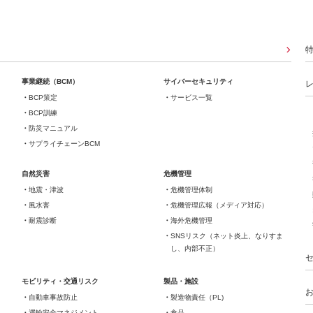
事業継続（BCM）
サイバーセキュリティ
BCP策定
サービス一覧
BCP訓練
防災マニュアル
サプライチェーンBCM
自然災害
危機管理
地震・津波
危機管理体制
風水害
危機管理広報（メディア対応）
耐震診断
海外危機管理
SNSリスク（ネット炎上、なりすま
し、内部不正）
モビリティ・交通リスク
製品・施設
自動車事故防止
製造物責任（PL)
運輸安全マネジメント
食品