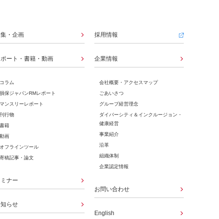
特集・企画
採用情報
レポート・書籍・動画
企業情報
コラム
会社概要・アクセスマップ
損保ジャパンRMレポート​
ごあいさつ
マンスリーレポート
グループ経営理念
刊行物
ダイバーシティ＆インクルージョン・
健康経営
書籍
事業紹介
動画
沿革
オフラインツール
組織体制
寄稿記事・論文
企業認定情報
セミナー
お問い合わせ
お知らせ
English