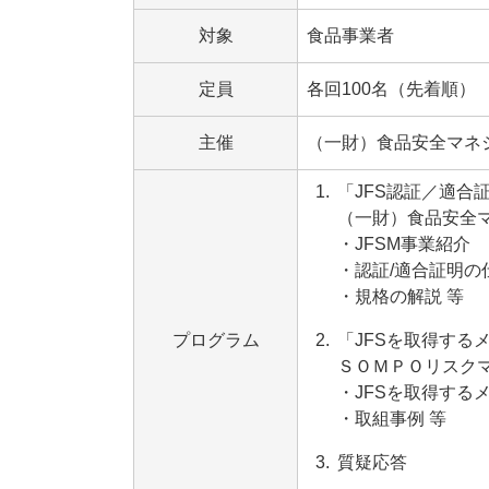
対象
食品事業者
定員
各回100名（先着順）
主催
（一財）食品安全マネ
「JFS認証／適合
（一財）食品安全
・JFSM事業紹介
・認証/適合証明の
・規格の解説 等
プログラム
「JFSを取得する
ＳＯＭＰＯリスク
・JFSを取得する
・取組事例 等
質疑応答