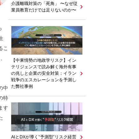
介護離職対策の「死角」 〜なぜ従
業員教育だけでは足りないのか〜
っ
生
るこ
％、
【中東情勢の地政学リスク】イン
テリジェンスで読み解く海外有事
の兆しと企業の安全対策：イラン
戦争のエスカレーションを予測し
た弊社事例
の中
の特
ます
た
AIとDXが導く“予測型”リスク経営