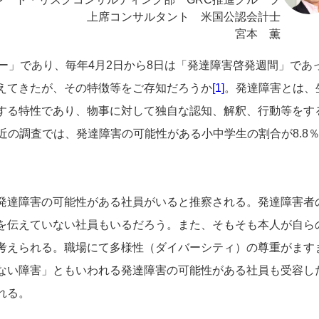
上席コンサルタント 米国公認会計士
宮本 薫
ー」であり、毎年
4
月
2
日から
8
日は「発達障害啓発週間」であ
えてきたが、その特徴等をご存知だろうか
[1]
。発達障害とは、
する特性であり、物事に対して独自な認知、解釈、行動等をす
近の調査では、発達障害の可能性がある小中学生の割合が
8.8
発達障害の可能性がある社員がいると推察される。発達障害者
を伝えていない社員もいるだろう。また、そもそも本人が自ら
考えられる。職場にて多様性（ダイバーシティ）の尊重がます
ない障害」ともいわれる発達障害の可能性がある社員も受容し
れる。