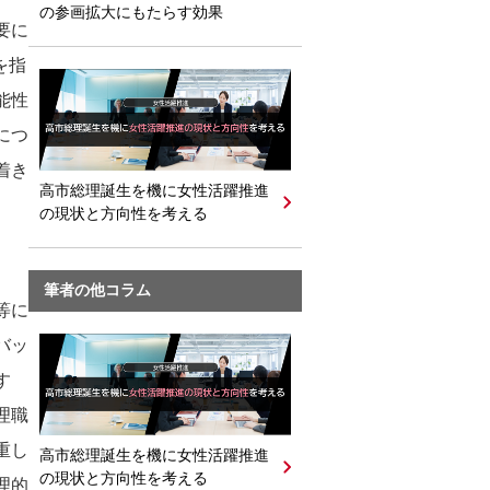
の参画拡大にもたらす効果
要に
を指
能性
につ
着き
高市総理誕生を機に女性活躍推進
の現状と方向性を考える
）
筆者の他コラム
等に
バッ
す
理職
重し
高市総理誕生を機に女性活躍推進
の現状と方向性を考える
理的