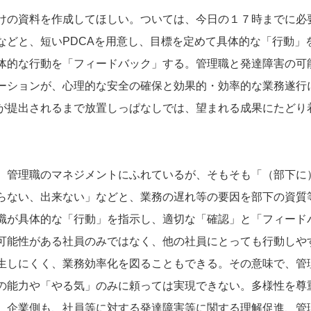
けの資料を作成してほしい。ついては、今日の１７時までに必
などと、短い
PDCA
を用意し、目標を定めて具体的な「行動」
体的な行動を「フィードバック」する。管理職と発達障害の可
ーションが、心理的な安全の確保と効果的・効率的な業務遂行
が提出されるまで放置しっぱなしでは、望まれる成果にたどり
、管理職のマネジメントにふれているが、そもそも「（部下に
らない、出来ない」などと、業務の遅れ等の要因を部下の資質
職が具体的な「行動」を指示し、適切な「確認」と「フィード
可能性がある社員のみではなく、他の社員にとっても行動しや
生しにくく、業務効率化を図ることもできる。その意味で、管
の能力や「やる気」のみに頼っては実現できない。多様性を尊
、企業側も、社員等に対する発達障害等に関する理解促進、管