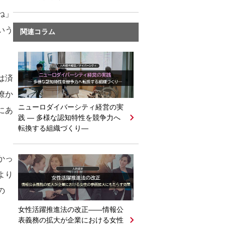
ね」
いう
関連コラム
は済
僚か
ニューロダイバーシティ経営の実
にあ
践 ― 多様な認知特性を競争力へ
転換する組織づくり―
かっ
より
の
女性活躍推進法の改正――情報公
表義務の拡大が企業における女性