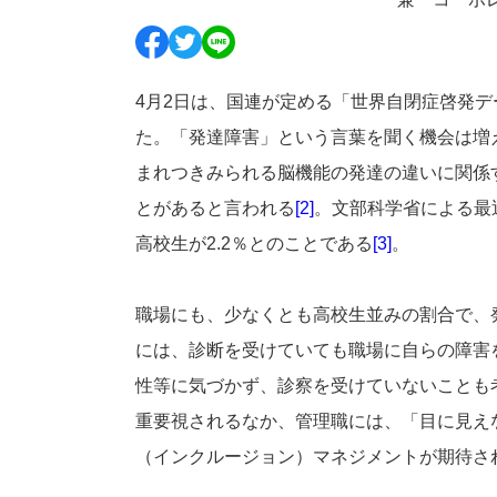
4
月
2
日は、国連が定める「世界自閉症啓発デ
た。「発達障害」という言葉を聞く機会は増
まれつきみられる脳機能の発達の違いに関係
とがあると言われる
[2]
。文部科学省による最
高校生が
2.2
％とのことである
[3]
。
職場にも、少なくとも高校生並みの割合で、
には、診断を受けていても職場に自らの障害
性等に気づかず、診察を受けていないことも
重要視されるなか、管理職には、「目に見え
（インクルージョン）マネジメントが期待さ