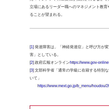
立場にあるリーダー職へのマネジメント教育
ることが望まれる。
[1]
発達障害は、「神経発達症」と呼び方が変
害」としている。
[2]
政府広報オンライン
https://www.gov-online.
[3]
文部科学省「通常の学級に在籍する特別な
いて」
https://www.mext.go.jp/b_menu/houdou