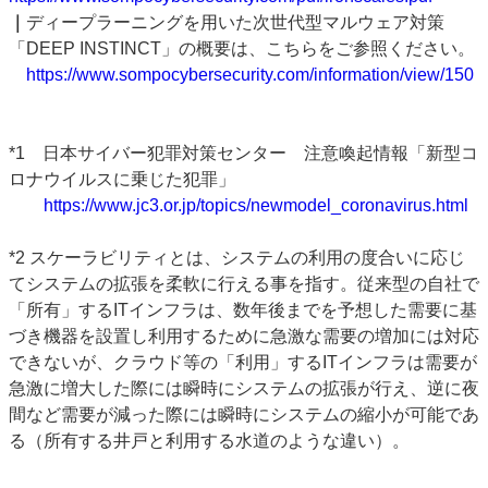
｜
ディープラーニングを用いた次世代型マルウェア対策
「DEEP INSTINCT」の概要は、こちらをご参照ください。
https://www.sompocybersecurity.com/information/view/150
*1 日本サイバー犯罪対策センター 注意喚起情報「新型コ
ロナウイルスに乗じた犯罪」
https://www.jc3.or.jp/topics/newmodel_coronavirus.html
*2 スケーラビリティとは、システムの利用の度合いに応じ
てシステムの拡張を柔軟に行える事を指す。従来型の自社で
「所有」するITインフラは、数年後までを予想した需要に基
づき機器を設置し利用するために急激な需要の増加には対応
できないが、クラウド等の「利用」するITインフラは需要が
急激に増大した際には瞬時にシステムの拡張が行え、逆に夜
間など需要が減った際には瞬時にシステムの縮小が可能であ
る（所有する井戸と利用する水道のような違い）。