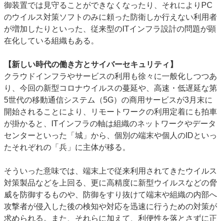
御装置では見守ることができなくなったり、それによりPC
のウイルス対策ソフトのみに頼った防衛しか行えない利用者
が増加したりといった、従来型のITインフラ設計の問題が顕
在化している組織もある。
【新しい時代の働き方とサイバーセキュリティ】
クラウドインフラやサービスの利用も徐々に一般化しつつあ
り、今回の新型コロナウイルスの蔓延や、高速・低遅延な第
5世代の移動通信システム（5G）の商用サービスが3月末に
開始されることにより、リモートワークの利用定着にも拍車
が掛かると、ITインフラの軸は組織のネットワークやデータ
センターといった「城」から、個別の端末や個人のIDといっ
たそれぞれの「兵」に主体が移る。
そういった意味では、端末上で従来利用されてきたウイルス
対策製品などを上回る、更に高精度に新型ウイルスなどの脅
威を防御するものや、防御をすり抜けて端末や組織の内部へ
攻撃者が侵入した後の検知や対応を迅速に行うための対策が
求められる。また、それらに加えて、利便性を落とさずに正