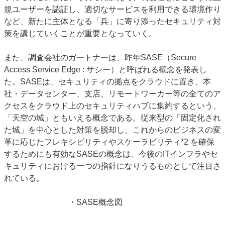
規ユーザーを認証し、適切なサービスを利用できる環境作り
など、新たに主体となる「兵」に寄り添ったセキュリティ対
策を講じていくことが重要となっていく。
また、調査会社のガートナーは、昨年
SASE
（
Secure
Access Service Edge :
サシー）と呼ばれる概念を発表し
た。
SASE
は、セキュリティの拠点をクラウドに置き、本
社・データセンター、支店、リモートワーカー等の全てのア
クセスをクラウド上のセキュリティハブに集約するという、
「天空の城」ともいえる概念である。従来型の「固定化され
た城」を中心とした対策を脱却し、これからのビジネスの変
革に応じたフレキシビリティやスケーラビリティ*2 を確保
するためにも有効な
SASE
の概念は、今後の
IT
インフラやセ
キュリティにおける一つの指針になりうるものとして注目さ
れている。
・
SASE
概念図