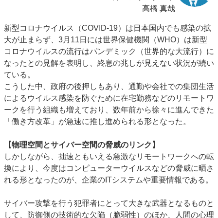
高橋 真哉
新型コロナウイルス（
COVID-19
）は日本国内でも感染の拡
大が止まらず、
3
月
11
日には世界保健機関（
WHO
）は新型
コロナウイルスの流行はパンデミック（世界的な大流行）に
なったとの見解を表明し、終息の兆しが見えない状況が続い
ている。
こうした中、政府の後押しもあり、通勤や会社での集団生活
によるウイルス感染を防ぐために在宅勤務などのリモートワ
ークを行う組織も増えており、数年前から徐々に進んできた
「働き方改革」が急速に推し進められる形となった。
【物理空間とサイバー空間の脅威のリンク】
しかしながら、拙速ともいえる急激なリモートワークへの転
換により、今度はコンピューターウイルスなどの脅威に晒さ
れる形となったのが、企業の
IT
システムや重要情報である。
サイバー攻撃を行う犯罪者にとって大きな武器となるものと
して、防御側の技術的な欠陥（脆弱性）のほか、人間の心理