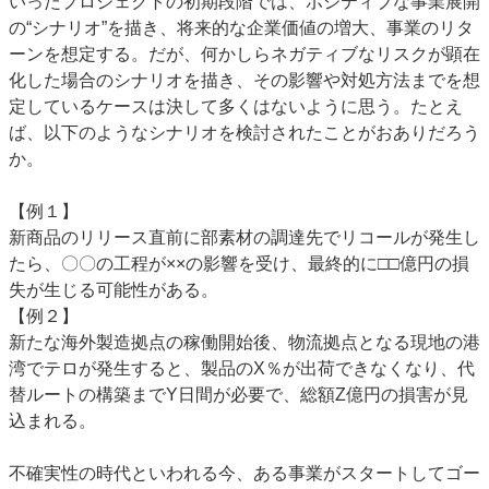
いったプロジェクトの初期段階では、ポジティブな事業展開
の“シナリオ”を描き、将来的な企業価値の増大、事業のリタ
ーンを想定する。だが、何かしらネガティブなリスクが顕在
化した場合のシナリオを描き、その影響や対処方法までを想
定しているケースは決して多くはないように思う。たとえ
ば、以下のようなシナリオを検討されたことがおありだろう
か。
【例１】
新商品のリリース直前に部素材の調達先でリコールが発生し
たら、〇〇の工程が××の影響を受け、最終的に□□億円の損
失が生じる可能性がある。
【例２】
新たな海外製造拠点の稼働開始後、物流拠点となる現地の港
湾でテロが発生すると、製品のX％が出荷できなくなり、代
替ルートの構築までY日間が必要で、総額Z億円の損害が見
込まれる。
不確実性の時代といわれる今、ある事業がスタートしてゴー