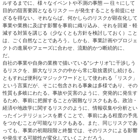
ルするまでに、様々なイベントや不測の事態 ― 往々にして
目的の阻害要因となるリスク ― が発生することを前提にせ
ざるを得ない。それならば、何かしらのリスクが顕在化して
事業や業務に及ぼす影響を事前に織り込み、それを回避・軽
減する対策を講じる（少なくとも方針を検討しておく）こと
は、ごく自然なことであろう。しかも、事業計画やプロジェ
クトの進展やフェーズに合わせ、流動的かつ断続的に、
だ。
自社の事業や自身の業務で描いている“シナリオ”に干渉しう
るリスクを、膨大なリスクの中から常に取捨選択し続ける。
ともすれば便利なマジックワードとして使われる「リスク」
という言葉だが、そこに包含される事象は多様であり、その
性質も多岐にわたる。事故や災害のように、突発的に発生す
るため、事前に把握することが困難なリスクもある。政治・
経済や地政学に関するリスクのように、情報収集や分析とい
ったインテリジェンスを磨くことで、事前にある程度の予兆
をつかむことが可能なリスクもある。また、同じリスクであ
っても、事業の初期段階と終盤では、そのリスクによる影響
や発生する可能性が変化していくことだろう。