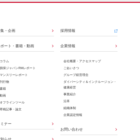
特集・企画
採用情報
レポート・書籍・動画
企業情報
コラム
会社概要・アクセスマップ
損保ジャパンRMレポート​
ごあいさつ
マンスリーレポート
グループ経営理念
刊行物
ダイバーシティ＆インクルージョン・
健康経営
書籍
事業紹介
動画
沿革
オフラインツール
組織体制
寄稿記事・論文
企業認定情報
セミナー
お問い合わせ
お知らせ