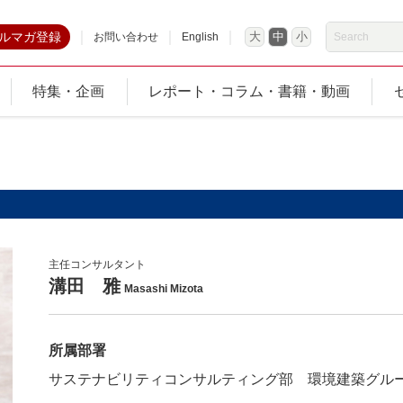
ルマガ登録
大
中
小
お問い合わせ
English
特集・企画
レポート・コラム・書籍・動画
主任コンサルタント
溝田 雅
Masashi Mizota
所属部署
サステナビリティコンサルティング部 環境建築グル