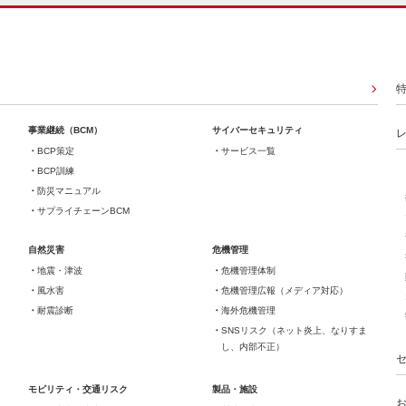
事業継続（BCM）
サイバーセキュリティ
BCP策定
サービス一覧
BCP訓練
防災マニュアル
サプライチェーンBCM
自然災害
危機管理
地震・津波
危機管理体制
風水害
危機管理広報（メディア対応）
耐震診断
海外危機管理
SNSリスク（ネット炎上、なりすま
し、内部不正）
モビリティ・交通リスク
製品・施設