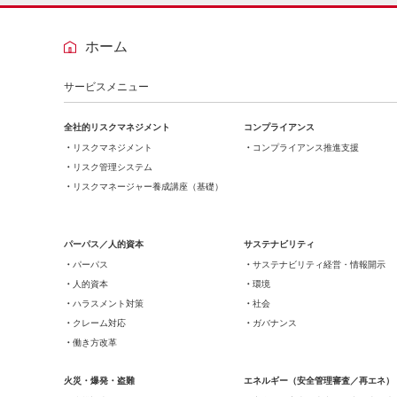
ホーム
サービスメニュー
全社的リスクマネジメント
コンプライアンス
リスクマネジメント
コンプライアンス推進支援
リスク管理システム
リスクマネージャー養成講座（基礎）
パーパス／人的資本
サステナビリティ
パーパス
サステナビリティ経営・情報開示
人的資本
環境
ハラスメント対策
社会
クレーム対応
ガバナンス
働き方改革
火災・爆発・盗難
エネルギー（安全管理審査／再エネ）